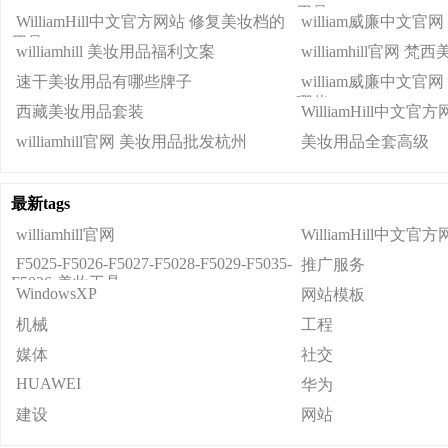
用品
WilliamHill中文官方网站 修复美妆档的
william威廉中文
用品
williamhill 美妆用品福利文案
williamhill官网 
速干美妆用品有哪些牌子
william威廉中文
哪些
西藏美妆用品套装
WilliamHill中文
williamhill官网 美妆用品批发杭州
美妆用品全套高级
最新tags
williamhill官网
WilliamHill中文官
F5025-F5026-F5027-F5028-F5029-F5035-
推广服务
F5036-美妆工具
WindowsXP
网站模板
机械
工程
媒体
社交
HUAWEI
华为
建设
网站